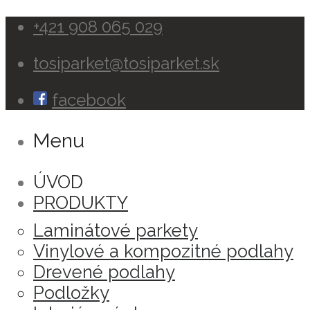
+421 908 065 029
tosiparket
@tosiparket.sk
facebook
Menu
ÚVOD
PRODUKTY
Laminátové parkety
Vinylové a kompozitné podlahy
Drevené podlahy
Podložky