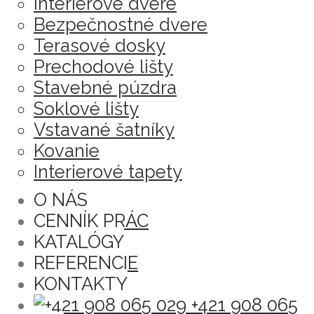
Interiérové dvere
Bezpečnostné dvere
Terasové dosky
Prechodové lišty
Stavebné púzdra
Soklové lišty
Vstavané šatníky
Kovanie
Interierové tapety
O NÁS
CENNÍK PRÁC
KATALÓGY
REFERENCIE
KONTAKTY
+421 908 065