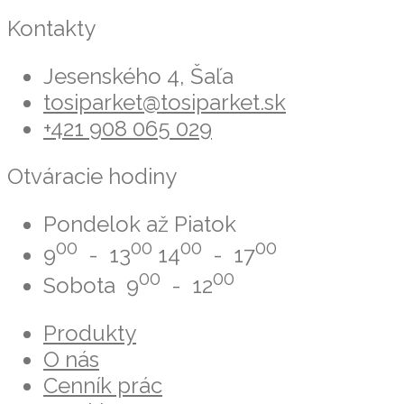
Kontakty
Jesenského 4, Šaľa
tosiparket@tosiparket.sk
+421 908 065 029
Otváracie hodiny
Pondelok až Piatok
00
00
00
00
9
- 13
14
- 17
00
00
Sobota 9
- 12
Produkty
O nás
Cenník prác