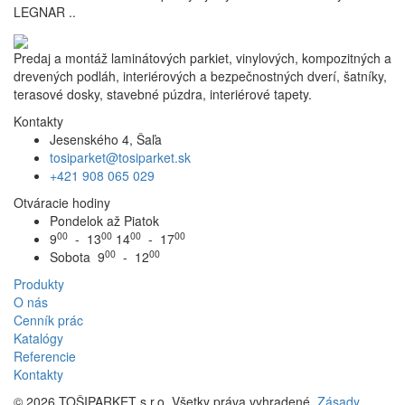
LEGNAR ..
Predaj a montáž laminátových parkiet, vinylových, kompozitných a
drevených podláh, interiérových a bezpečnostných dverí, šatníky,
terasové dosky, stavebné púzdra, interiérové tapety.
Kontakty
Jesenského 4, Šaľa
tosiparket@tosiparket.sk
+421 908 065 029
Otváracie hodiny
Pondelok až Piatok
00
00
00
00
9
- 13
14
- 17
00
00
Sobota 9
- 12
Produkty
O nás
Cenník prác
Katalógy
Referencie
Kontakty
© 2026 TOŠIPARKET s.r.o. Všetky práva vyhradené.
Zásady