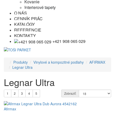
Kovanie
Interierové tapety
O NÁS
CENNÍK PRÁC
KATALÓGY
REFERENCIE
KONTAKTY
+421 908 065 029
Produkty
Vinylové a kompozitné podlahy
AFIRMAX
Legnar Ultra
Legnar Ultra
1
2
3
4
5
Zobraziť:
Afirmax