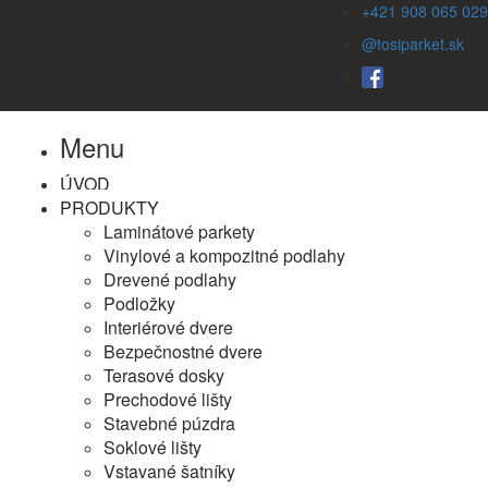
+421 908 065 029
@tosiparket.sk
Menu
ÚVOD
PRODUKTY
Laminátové parkety
Vinylové a kompozitné podlahy
Drevené podlahy
Podložky
Interiérové dvere
Bezpečnostné dvere
Terasové dosky
Prechodové lišty
Stavebné púzdra
Soklové lišty
Vstavané šatníky