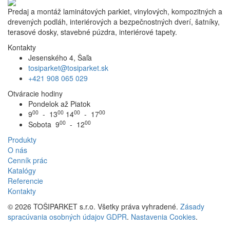
Predaj a montáž laminátových parkiet, vinylových, kompozitných a
drevených podláh, interiérových a bezpečnostných dverí, šatníky,
terasové dosky, stavebné púzdra, interiérové tapety.
Kontakty
Jesenského 4, Šaľa
tosiparket@tosiparket.sk
+421 908 065 029
Otváracie hodiny
Pondelok až Piatok
00
00
00
00
9
- 13
14
- 17
00
00
Sobota 9
- 12
Produkty
O nás
Cenník prác
Katalógy
Referencie
Kontakty
© 2026 TOŠIPARKET s.r.o. Všetky práva vyhradené.
Zásady
spracúvania osobných údajov GDPR
.
Nastavenia Cookies
.