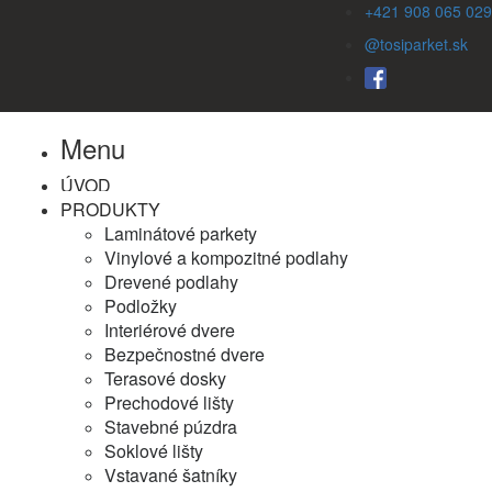
+421 908 065 029
@tosiparket.sk
Menu
ÚVOD
PRODUKTY
Laminátové parkety
Vinylové a kompozitné podlahy
Drevené podlahy
Podložky
Interiérové dvere
Bezpečnostné dvere
Terasové dosky
Prechodové lišty
Stavebné púzdra
Soklové lišty
Vstavané šatníky