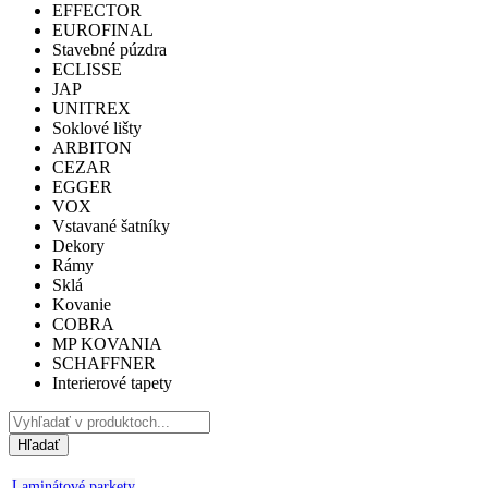
EFFECTOR
EUROFINAL
Stavebné púzdra
ECLISSE
JAP
UNITREX
Soklové lišty
ARBITON
CEZAR
EGGER
VOX
Vstavané šatníky
Dekory
Rámy
Sklá
Kovanie
COBRA
MP KOVANIA
SCHAFFNER
Interierové tapety
Hľadať
Laminátové parkety