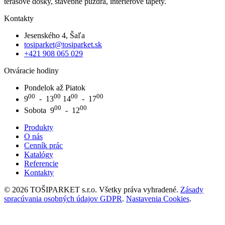
terasové dosky, stavebné púzdra, interiérové tapety.
Kontakty
Jesenského 4, Šaľa
tosiparket@tosiparket.sk
+421 908 065 029
Otváracie hodiny
Pondelok až Piatok
00
00
00
00
9
- 13
14
- 17
00
00
Sobota 9
- 12
Produkty
O nás
Cenník prác
Katalógy
Referencie
Kontakty
© 2026 TOŠIPARKET s.r.o. Všetky práva vyhradené.
Zásady
spracúvania osobných údajov GDPR
.
Nastavenia Cookies
.