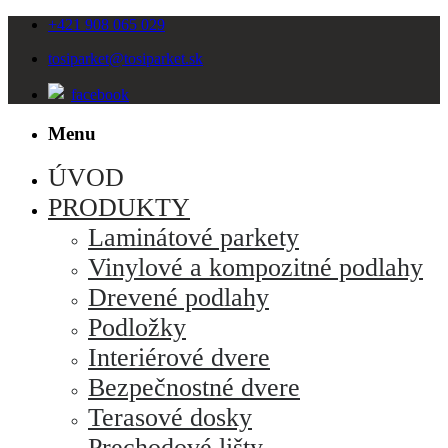
+421 908 065 029
tosiparket
@tosiparket.sk
facebook
Menu
ÚVOD
PRODUKTY
Laminátové parkety
Vinylové a kompozitné podlahy
Drevené podlahy
Podložky
Interiérové dvere
Bezpečnostné dvere
Terasové dosky
Prechodové lišty