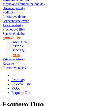
Vinylové a kompozitné podlahy
Drevené podlahy
Podložky
Interiérové dvere
Bezpečnostné dvere
Terasové dosky
Prechodové lišty
Stavebné púzdra
Soklové lišty
ARBITON
CEZAR
EGGER
VOX
Vstavané šatníky
Kovanie
Interierové tapety
Produkty
Soklové lišty
VOX
Esquero Duo
Esquero Duo