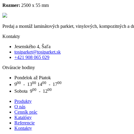
Rozmer:
2500 x 55 mm
Predaj a montáž laminátových parkiet, vinylových, kompozitných a dre
Kontakty
Jesenského 4, Šaľa
tosiparket@tosiparket.sk
+421 908 065 029
Otváracie hodiny
Pondelok až Piatok
00
00
00
00
9
- 13
14
- 17
00
00
Sobota 9
- 12
Produkty
O nás
Cenník prác
Katalógy
Referencie
Kontakty