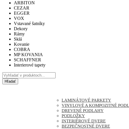
ARBITON
CEZAR
EGGER
VOX
Vstavané šatníky
Dekory
Rámy
Sklá
Kovanie
COBRA
MP KOVANIA
SCHAFFNER
Interierové tapety
Hľadať
ÚVOD
PRODUKTY
LAMINÁTOVÉ PARKETY
VINYLOVÉ A KOMPOZITNÉ POD
DREVENÉ PODLAHY
PODLOŽKY
INTERIÉROVÉ DVERE
BEZPEČNOSTNÉ DVERE