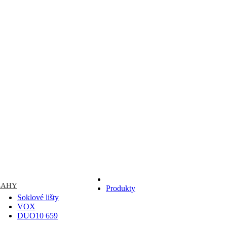
O NÁS
CENNÍK PRÁC
KA
KONTAKT
LAHY
Produkty
Soklové lišty
VOX
DUO10 659