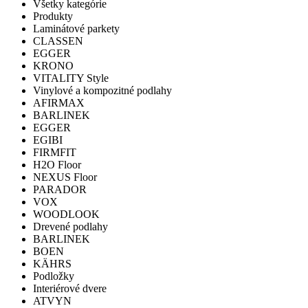
Všetky kategórie
Produkty
Laminátové parkety
CLASSEN
EGGER
KRONO
VITALITY Style
Vinylové a kompozitné podlahy
AFIRMAX
BARLINEK
EGGER
EGIBI
FIRMFIT
H2O Floor
NEXUS Floor
PARADOR
VOX
WOODLOOK
Drevené podlahy
BARLINEK
BOEN
KÄHRS
Podložky
Interiérové dvere
ATVYN