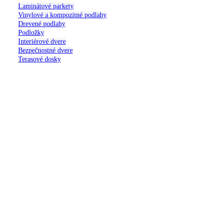
Laminátové parkety
Vinylové a kompozitné podlahy
Drevené podlahy
Podložky
Interiérové dvere
Bezpečnostné dvere
Terasové dosky