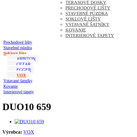
TERASOVÉ DOSKY
PRECHODOVÉ LIŠTY
STAVEBNÉ PÚZDRA
SOKLOVÉ LIŠTY
VSTAVANÉ ŠATNÍKY
KOVANIE
INTERIEROVÉ TAPETY
Prechodové lišty
Stavebné púzdra
Soklové lišty
ARBITON
CEZAR
EGGER
VOX
Vstavané šatníky
Kovanie
Interierové tapety
DUO10 659
Výrobca:
VOX