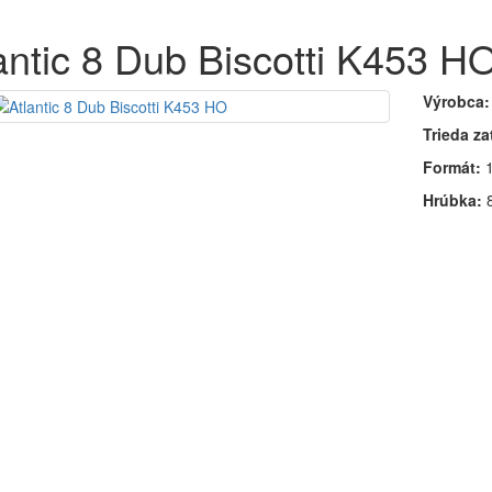
antic 8 Dub Biscotti K453 H
Výrobca:
Trieda z
Formát:
1
Hrúbka: