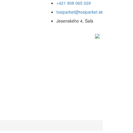
+421 908 065 029
tosiparket@tosiparket.sk
Jesenského 4, Šaľa
GY
REFERENCIE
KONTAKT