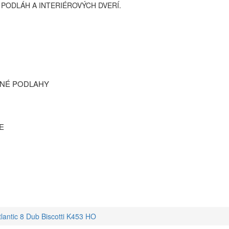
 PODLÁH A INTERIÉROVÝCH DVERÍ.
O NÁS
CENNÍK PRÁC
KATALÓ
TNÉ PODLAHY
E
tlantic 8 Dub Biscotti K453 HO