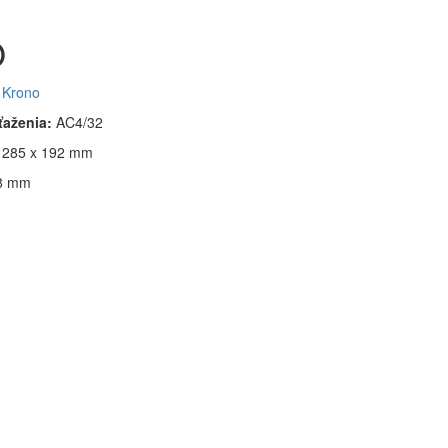
O
Krono
aťaženia:
AC4/32
285 x 192 mm
8 mm