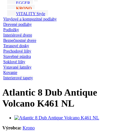
EGGER
KRONO
VITALITY Style
Vinylové a kompozitné podlahy
Drevené podlahy
Podložky
Interiérové dvere
Bezpečnostné dvere
Terasové dosky
Prechodové lišty
Stavebné púzdra
Soklové lišty
Vstavané šatníky
Kovanie
Interierové tapety
Atlantic 8 Dub Antique
Volcano K461 NL
Výrobca:
Krono