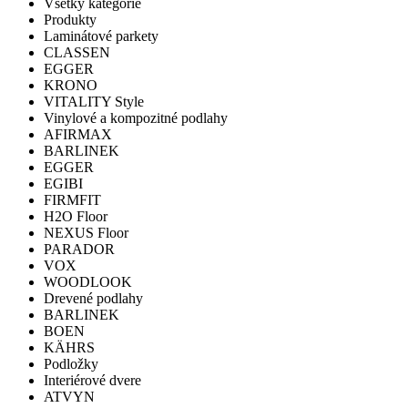
Všetky kategórie
Produkty
Laminátové parkety
CLASSEN
EGGER
KRONO
VITALITY Style
Vinylové a kompozitné podlahy
AFIRMAX
BARLINEK
EGGER
EGIBI
FIRMFIT
H2O Floor
NEXUS Floor
PARADOR
VOX
WOODLOOK
Drevené podlahy
BARLINEK
BOEN
KÄHRS
Podložky
Interiérové dvere
ATVYN