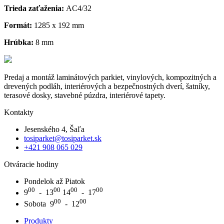
Trieda zaťaženia:
AC4/32
Formát:
1285 x 192 mm
Hrúbka:
8 mm
Predaj a montáž laminátových parkiet, vinylových, kompozitných a
drevených podláh, interiérových a bezpečnostných dverí, šatníky,
terasové dosky, stavebné púzdra, interiérové tapety.
Kontakty
Jesenského 4, Šaľa
tosiparket@tosiparket.sk
+421 908 065 029
Otváracie hodiny
Pondelok až Piatok
00
00
00
00
9
- 13
14
- 17
00
00
Sobota 9
- 12
Produkty