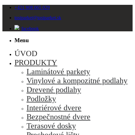
+421 908 065 029
tosiparket
@tosiparket.sk
facebook
Menu
ÚVOD
PRODUKTY
Laminátové parkety
Vinylové a kompozitné podlahy
Drevené podlahy
Podložky
Interiérové dvere
Bezpečnostné dvere
Terasové dosky
Prechodové lišty