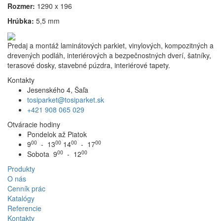
Rozmer:
1290 x 196
Hrúbka:
5,5 mm
Predaj a montáž laminátových parkiet, vinylových, kompozitných a
drevených podláh, interiérových a bezpečnostných dverí, šatníky,
terasové dosky, stavebné púzdra, interiérové tapety.
Kontakty
Jesenského 4, Šaľa
tosiparket@tosiparket.sk
+421 908 065 029
Otváracie hodiny
Pondelok až Piatok
00
00
00
00
9
- 13
14
- 17
00
00
Sobota 9
- 12
Produkty
O nás
Cenník prác
Katalógy
Referencie
Kontakty