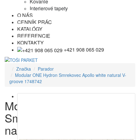
Kovanie
Interierové tapety
O NÁS
CENNÍK PRÁC
KATALÓGY
REFERENCIE
KONTAKTY
+421 908 065 029
Značka
Parador
Modular ONE Hydron Smrekovec Apollo white natural V-
groove 1748742
Modular ONE Hydron
Smrekovec Apollo white
natural V-groove 1748742