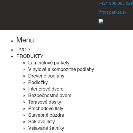
+421 908 065 029
@tosiparket.sk
Menu
ÚVOD
PRODUKTY
Laminátové parkety
Vinylové a kompozitné podlahy
Drevené podlahy
Podložky
Interiérové dvere
Bezpečnostné dvere
Terasové dosky
Prechodové lišty
Stavebné púzdra
Soklové lišty
Vstavané šatníky