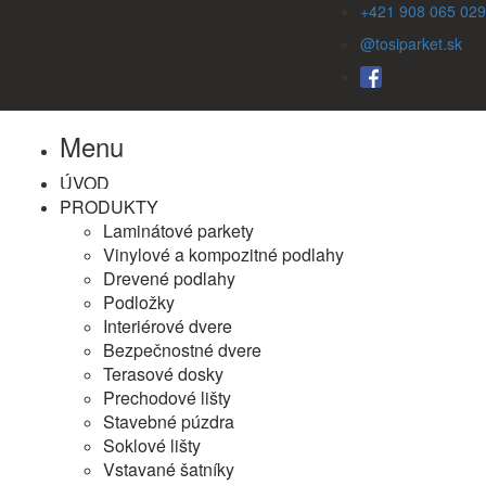
+421 908 065 029
@tosiparket.sk
Menu
ÚVOD
PRODUKTY
Laminátové parkety
Vinylové a kompozitné podlahy
Drevené podlahy
Podložky
Interiérové dvere
Bezpečnostné dvere
Terasové dosky
Prechodové lišty
Stavebné púzdra
Soklové lišty
Vstavané šatníky