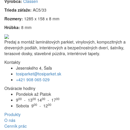
Výrobca:
Classen
Trieda záťaže:
AC5/33
Rozmery:
1285 x 158 x 8 mm
Hrúbka:
8 mm
Predaj a montáž laminátových parkiet, vinylových, kompozitných a
drevených podláh, interiérových a bezpečnostných dverí, šatníky,
terasové dosky, stavebné púzdra, interiérové tapety.
Kontakty
Jesenského 4, Šaľa
tosiparket@tosiparket.sk
+421 908 065 029
Otváracie hodiny
Pondelok až Piatok
00
00
00
00
9
- 13
14
- 17
00
00
Sobota 9
- 12
Produkty
O nás
Cenník prác