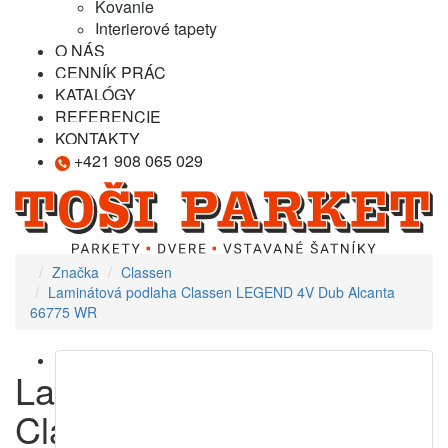
Kovanie
Interierové tapety
O NÁS
CENNÍK PRÁC
KATALÓGY
REFERENCIE
KONTAKTY
+421 908 065 029
Značka
Classen
Laminátová podlaha Classen LEGEND 4V Dub Alcanta
66775 WR
Laminátová podlaha
Classen LEGEND 4V Dub