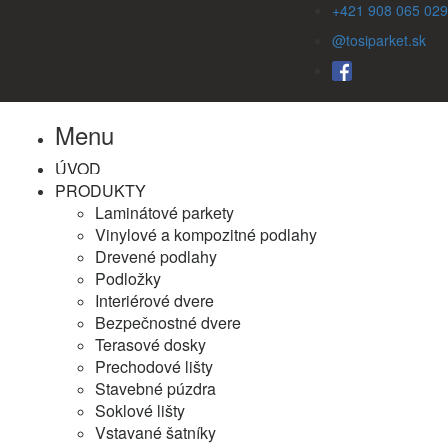
+421 908 065 029
@tosiparket.sk
Menu
ÚVOD
PRODUKTY
Laminátové parkety
Vinylové a kompozitné podlahy
Drevené podlahy
Podložky
Interiérové dvere
Bezpečnostné dvere
Terasové dosky
Prechodové lišty
Stavebné púzdra
Soklové lišty
Vstavané šatníky