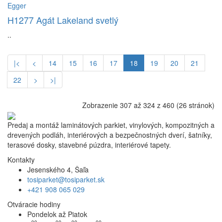
Egger
H1277 Agát Lakeland svetlý
..
|<
<
14
15
16
17
18
19
20
21
22
>
>|
Zobrazenie 307 až 324 z 460 (26 stránok)
Predaj a montáž laminátových parkiet, vinylových, kompozitných a
drevených podláh, interiérových a bezpečnostných dverí, šatníky,
terasové dosky, stavebné púzdra, interiérové tapety.
Kontakty
Jesenského 4, Šaľa
tosiparket@tosiparket.sk
+421 908 065 029
Otváracie hodiny
Pondelok až Piatok