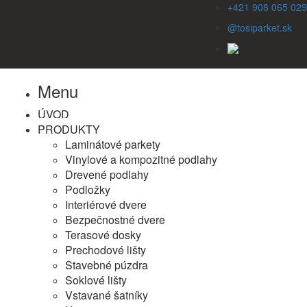
+421 908 065 029
@tosiparket.sk
Menu
ÚVOD
PRODUKTY
Laminátové parkety
Vinylové a kompozitné podlahy
Drevené podlahy
Podložky
Interiérové dvere
Bezpečnostné dvere
Terasové dosky
Prechodové lišty
Stavebné púzdra
Soklové lišty
Vstavané šatníky